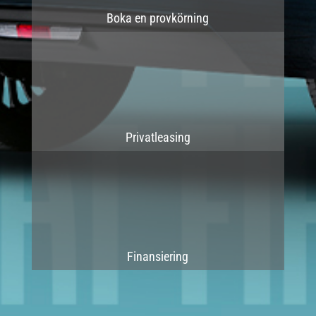
Boka en provkörning
Privatleasing
Finansiering