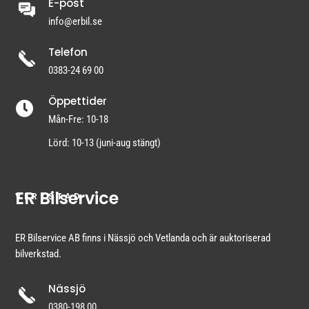
E-post
info@erbil.se
Telefon
0383-24 69 00
Öppettider

Mån-Fre: 10-18
Lörd: 10-13 (juni-aug stängt)
ER Bilservice
VERKSTAD
ER Bilservice AB finns i Nässjö och Vetlanda och är auktoriserad
bilverkstad.
Nässjö
0380-198 00