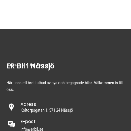
0383-246900
jonas@erbil.se
ER Bil Vetlanda
ER Bil i Nässjö
BILFÖRSÄLJNING
Här finns ett brett utbud av nya och begagnade bilar. Välkommen in till
oss.
Adress
Koltorpsgatan 1, 571 24 Nässjö
E-post
info@erbil.se