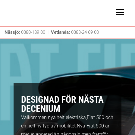
Nässjö:
0380-189 00 |
Vetlanda:
0383-24 69 00
DESIGNAD FÖR NÄSTA
DECENIUM
Välkommen nya,helt elektriska,Fiat 500 och
en helt ny typ av mobilitet.Nya Fiat 500 är
mer avancerad än någonsin men framför