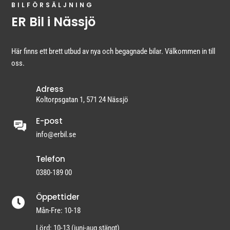
BILFÖRSÄLJNING
ER Bil i Nässjö
Här finns ett brett utbud av nya och begagnade bilar. Välkommen in till
oss.
Adress
Koltorpsgatan 1, 571 24 Nässjö
E-post
info@erbil.se
Telefon
0380-189 00
Öppettider

Mån-Fre: 10-18
Lörd: 10-13 (juni-aug stängt)