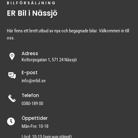
BILFÖRSÄLJNING
ER Bil i Nässjö
Här finns ett brett utbud av nya och begagnade bilar. Välkommen in till
oss.
Adress
Koltorpsgatan 1, 571 24 Nässjö
E-post
info@erbil.se
Telefon
0380-189 00
Öppettider

Mån-Fre: 10-18
Lörd: 10-13 (juni-aug stängt)